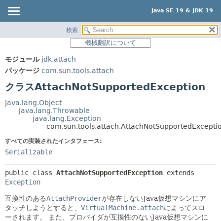
Java SE 19 & JDK 19
検索
概要
サマリー:
機械翻訳について
ネスト済
モジュール
モジュール
jdk.attach
フィールド
パッケージ
パッケージ
com.sun.tools.attach
コンストラクタ
クラス
クラスAttachNotSupportedException
メソッド
使用
java.lang.Object
ツリー
java.lang.Throwable
詳細:
java.lang.Exception
プレビュー
フィールド
com.sun.tools.attach.AttachNotSupportedExcepti
新規
コンストラクタ
すべての実装されたインタフェース:
Serializable
非推奨
メソッド
索引
public class 
AttachNotSupportedException
extends 
Exception
ヘルプ
互換性のある
AttachProvider
が存在しないJava仮想マシンにア
タッチしようとすると、
VirtualMachine.attach
によってスロ
ーされます。
また、プロバイダが互換性のないJava仮想マシンに