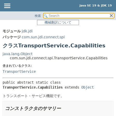
Java SE 19 & JDK 19
検索
概要
サマリー:
機械翻訳について
ネスト済
モジュール
モジュール
jdk.jdi
フィールド
パッケージ
パッケージ
com.sun.jdi.connect.spi
コンストラクタ
クラス
クラスTransportService.Capabilities
メソッド
使用
java.lang.Object
ツリー
com.sun.jdi.connect.spi.TransportService.Capabilities
詳細:
プレビュー
含まれているクラス:
フィールド
TransportService
新規
コンストラクタ
非推奨
メソッド
public abstract static class 
TransportService.Capabilities
extends 
Object
索引
トランスポート・サービス機能です。
ヘルプ
コンストラクタのサマリー