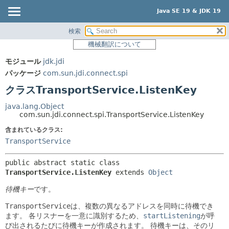
Java SE 19 & JDK 19
検索
概要
サマリー:
機械翻訳について
ネスト済
モジュール
モジュール
jdk.jdi
フィールド
パッケージ
パッケージ
com.sun.jdi.connect.spi
コンストラクタ
クラス
クラスTransportService.ListenKey
メソッド
使用
java.lang.Object
ツリー
com.sun.jdi.connect.spi.TransportService.ListenKey
詳細:
プレビュー
含まれているクラス:
フィールド
TransportService
新規
コンストラクタ
非推奨
メソッド
public abstract static class 
TransportService.ListenKey
extends 
Object
索引
待機キー
です。
ヘルプ
TransportService
は、複数の異なるアドレスを同時に待機でき
ます。
各
リスナー
を一意に識別するため、
startListening
が呼
び出されるたびに待機キーが作成されます。
待機キーは、そのリ