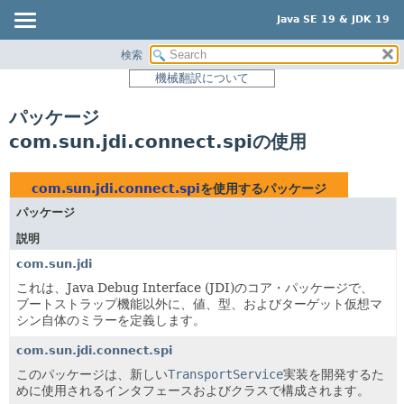
Java SE 19 & JDK 19
検索
概要
機械翻訳について
モジュール
パッケージ
パッケージ
com.sun.jdi.connect.spiの使用
クラス
使用
com.sun.jdi.connect.spi
を使用するパッケージ
ツリー
パッケージ
プレビュー
説明
新規
com.sun.jdi
非推奨
これは、Java Debug Interface (JDI)のコア・パッケージで、
ブートストラップ機能以外に、値、型、およびターゲット仮想マ
索引
シン自体のミラーを定義します。
ヘルプ
com.sun.jdi.connect.spi
このパッケージは、新しい
TransportService
実装を開発するた
めに使用されるインタフェースおよびクラスで構成されます。