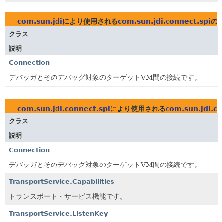
com.sun.jdi
により使用される
com.sun.jdi.connect.spi
の
クラス
説明
Connection
デバッガとそのデバッグ対象のターゲットVM間の接続です。
com.sun.jdi.connect.spi
により使用される
com.sun.jdi.co
クラス
説明
Connection
デバッガとそのデバッグ対象のターゲットVM間の接続です。
TransportService.Capabilities
トランスポート・サービス機能です。
TransportService.ListenKey