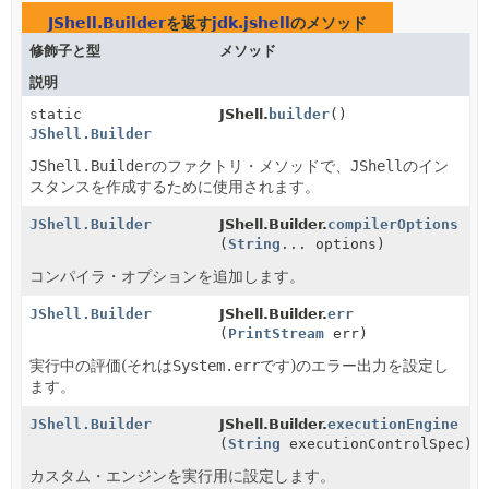
JShell.Builder
を返す
jdk.jshell
のメソッド
修飾子と型
メソッド
説明
static
JShell.
builder
()
JShell.Builder
JShell.Builder
のファクトリ・メソッドで、
JShell
のイン
スタンスを作成するために使用されます。
JShell.Builder
JShell.Builder.
compilerOptions
(
String
... options)
コンパイラ・オプションを追加します。
JShell.Builder
JShell.Builder.
err
(
PrintStream
err)
実行中の評価(それは
System.err
です)のエラー出力を設定し
ます。
JShell.Builder
JShell.Builder.
executionEngine
(
String
executionControlSpec)
カスタム・エンジンを実行用に設定します。