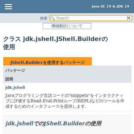
Java SE 19 & JDK 19
検索
概要
機械翻訳について
モジュール
クラス jdk.jshell.JShell.Builderの
パッケージ
使用
クラス
使用
JShell.Builder
を使用するパッケージ
ツリー
パッケージ
プレビュー
説明
新規
jdk.jshell
非推奨
Javaプログラミング言語コードの"snippets"をインタラクティ
ブに評価するRead-Eval-Printループ(REPL)などのツールを作
索引
成するためのインタフェースを提供します。
ヘルプ
jdk.jshell
での
JShell.Builder
の使用