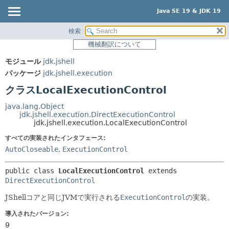
Java SE 19 & JDK 19
検索
概要
サマリー:
機械翻訳について
ネスト済
モジュール
モジュール
jdk.jshell
フィールド
パッケージ
パッケージ
jdk.jshell.execution
コンストラクタ
クラス
クラスLocalExecutionControl
メソッド
使用
java.lang.Object
ツリー
jdk.jshell.execution.DirectExecutionControl
詳細:
jdk.jshell.execution.LocalExecutionControl
プレビュー
フィールド
すべての実装されたインタフェース:
新規
コンストラクタ
AutoCloseable
,
ExecutionControl
非推奨
メソッド
public class 
LocalExecutionControl
extends 
索引
DirectExecutionControl
ヘルプ
JShellコアと同じJVMで実行される
ExecutionControl
の実装。
導入されたバージョン:
9