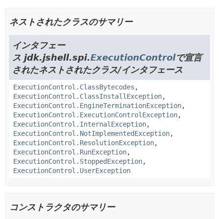
ネストされたクラスのサマリー
インタフェー
ス jdk.jshell.spi.
ExecutionControl
で宣言
されたネストされたクラス/インタフェース
ExecutionControl.ClassBytecodes
,
ExecutionControl.ClassInstallException
,
ExecutionControl.EngineTerminationException
,
ExecutionControl.ExecutionControlException
,
ExecutionControl.InternalException
,
ExecutionControl.NotImplementedException
,
ExecutionControl.ResolutionException
,
ExecutionControl.RunException
,
ExecutionControl.StoppedException
,
ExecutionControl.UserException
コンストラクタのサマリー