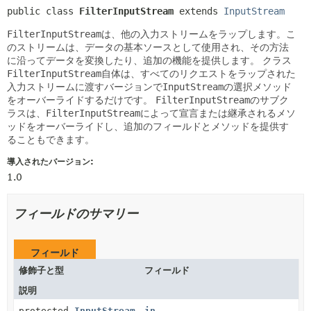
public class 
FilterInputStream
extends 
InputStream
FilterInputStream
は、他の入力ストリームをラップします。こ
のストリームは、データの基本ソースとして使用され、その方法
に沿ってデータを変換したり、追加の機能を提供します。
クラス
FilterInputStream
自体は、すべてのリクエストをラップされた
入力ストリームに渡すバージョンで
InputStream
の選択メソッド
をオーバーライドするだけです。
FilterInputStream
のサブク
ラスは、
FilterInputStream
によって宣言または継承されるメソ
ッドをオーバーライドし、追加のフィールドとメソッドを提供す
ることもできます。
導入されたバージョン:
1.0
フィールドのサマリー
フィールド
修飾子と型
フィールド
説明
protected
InputStream
in