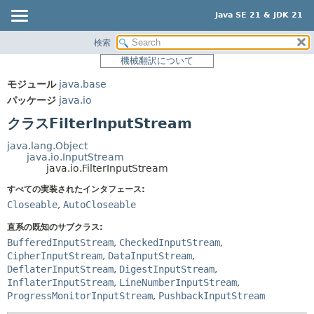
Java SE 21 & JDK 21
検索
概要
サマリー:
機械翻訳について
ネスト済
モジュール
モジュール
java.base
フィールド
パッケージ
パッケージ
java.io
コンストラクタ
クラス
クラスFilterInputStream
メソッド
使用
java.lang.Object
ツリー
java.io.InputStream
詳細:
java.io.FilterInputStream
プレビュー
フィールド
すべての実装されたインタフェース:
新規
コンストラクタ
Closeable
,
AutoCloseable
非推奨
メソッド
直系の既知のサブクラス:
索引
BufferedInputStream
,
CheckedInputStream
,
CipherInputStream
,
DataInputStream
,
ヘルプ
DeflaterInputStream
,
DigestInputStream
,
InflaterInputStream
,
LineNumberInputStream
,
ProgressMonitorInputStream
,
PushbackInputStream