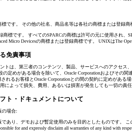
録商標です。
その他の社名、商品名等は各社の商標または登録商
または登録商標です。
すべてのSPARCの商標は許可の元に使用され、SPARC 
nced Micro Devicesの商標または登録商標です。
UNIXはThe O
る免責事項
ントは、第三者のコンテンツ、製品、サービスへのアクセス、
契約に別段の定めがある場合を除いて、Oracle Corporatio
されるお客様とOracle Corporationとの間の契約に定めがある場
用によって損失、費用、あるいは損害が発生しても一切の責任
供前)版のドラフト・ドキュメントについて
)版の場合:
 (一般提供前)版であり、デモおよび暫定使用のみを目的としたものです。
こ
sponsible for and expressly disclaim all warranties of any kind with resp