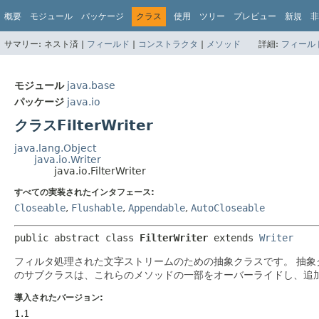
概要
モジュール
パッケージ
クラス
使用
ツリー
プレビュー
新規
非
サマリー:
ネスト済 |
フィールド
|
コンストラクタ
|
メソッド
詳細:
フィール
モジュール
java.base
パッケージ
java.io
クラスFilterWriter
java.lang.Object
java.io.Writer
java.io.FilterWriter
すべての実装されたインタフェース:
Closeable
,
Flushable
,
Appendable
,
AutoCloseable
public abstract class 
FilterWriter
extends 
Writer
フィルタ処理された文字ストリームのための抽象クラスです。
抽象
のサブクラスは、これらのメソッドの一部をオーバーライドし、追
導入されたバージョン:
1.1