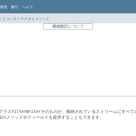
推奨
索引
ヘルプ
ド
|
コンストラクタ
|
メソッド
機械翻訳について
クラス
FilterWriter
そのものが、格納されているストリームにすべて
加のメソッドやフィールドを提供することもできます。