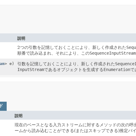
説明
2つの引数を記憶しておくことにより、新しく作成された
Sequ
順番で読み込まれ、それにより、この
SequenceInputStream
am
> e)
引数を記憶しておくことにより、新しく作成された
Sequence
InputStream
であるオブジェクトを生成する
Enumeration
で
ド
説明
現在のベースとなる入力ストリームに対するメソッドの次の呼
ームから読み込むことができる(またはスキップできる)推定バ