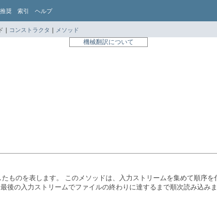
推奨
索引
ヘルプ
 |
コンストラクタ
|
メソッド
機械翻訳について
したものを表します。
このメソッドは、入力ストリームを集めて順序を
、最後の入力ストリームでファイルの終わりに達するまで順次読み込み