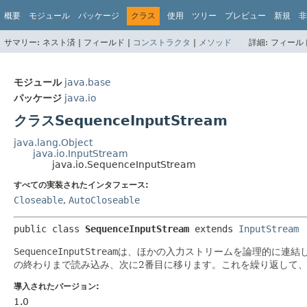
概要
モジュール
パッケージ
クラス
使用
ツリー
プレビュー
新規
非
サマリー:
ネスト済 |
フィールド |
コンストラクタ
|
メソッド
詳細:
フィールド
モジュール
java.base
パッケージ
java.io
クラスSequenceInputStream
java.lang.Object
java.io.InputStream
java.io.SequenceInputStream
すべての実装されたインタフェース:
Closeable
,
AutoCloseable
public class 
SequenceInputStream
extends 
InputStream
SequenceInputStream
は、ほかの入力ストリームを論理的に連結
の終わりまで読み込み、次に2番目に移ります。これを繰り返して
導入されたバージョン:
1.0