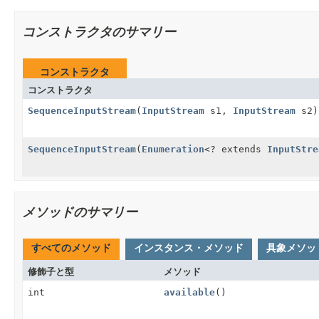
コンストラクタのサマリー
コンストラクタ
コンストラクタ
SequenceInputStream
(
InputStream
s1,
InputStream
s2)
SequenceInputStream
(
Enumeration
<? extends
InputStre
メソッドのサマリー
すべてのメソッド
インスタンス・メソッド
具象メソッ
修飾子と型
メソッド
int
available
()