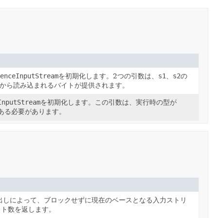
enceInputStream
を初期化します。2つの引数は、
s1
、
s2
の
から読み込まれるバイトが提供されます。
InputStream
を初期化します。この引数は、実行時の型が
ある必要があります。
出しによって、ブロックせずに現在のベースとなる入力ストリ
イト数を返します。