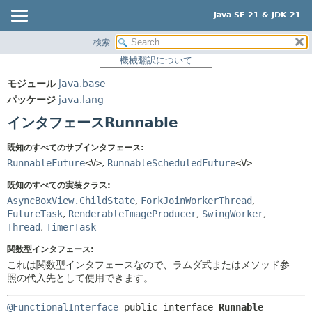
Java SE 21 & JDK 21
検索
概要
サマリー:
機械翻訳について
ネスト済
モジュール
モジュール
java.base
フィールド
パッケージ
パッケージ
java.lang
コンストラクタ
クラス
インタフェースRunnable
メソッド
使用
既知のすべてのサブインタフェース:
ツリー
詳細:
RunnableFuture
<V>
,
RunnableScheduledFuture
<V>
プレビュー
フィールド
既知のすべての実装クラス:
新規
コンストラクタ
AsyncBoxView.ChildState
,
ForkJoinWorkerThread
,
FutureTask
,
RenderableImageProducer
,
SwingWorker
,
非推奨
メソッド
Thread
,
TimerTask
索引
関数型インタフェース:
ヘルプ
これは関数型インタフェースなので、ラムダ式またはメソッド参
照の代入先として使用できます。
@FunctionalInterface
public interface 
Runnable