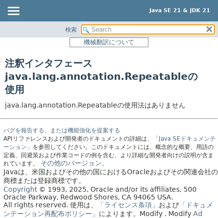
Java SE 21 & JDK 21
検索
概要
機械翻訳について
モジュール
注釈インタフェース
パッケージ
java.lang.annotation.Repeatableの
クラス
使用
使用
java.lang.annotation.Repeatableの使用法はありません
ツリー
プレビュー
バグを報告する、または機能強化を提案する
新規
APIリファレンスおよび開発者のドキュメントの詳細は、
「Java SEドキュメンテ
ーション」
を参照してください。このドキュメントには、概念的な概要、用語の
非推奨
定義、回避策および作業コードの例を含む、より詳細な開発者向けの説明が含ま
その他のバージョン。
れています。
索引
Javaは、米国およびその他の国におけるOracleおよびその関連会社の
商標または登録商標です。
ヘルプ
Copyright
© 1993, 2025, Oracle and/or its affiliates, 500
Oracle Parkway, Redwood Shores, CA 94065 USA.
All rights reserved.
使用は、
「ライセンス条項」
および
「ドキュメ
ンテーション再配布ポリシー」
によります。
Modify
. Modify
Ad