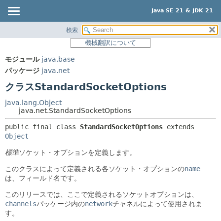
Java SE 21 & JDK 21
検索
概要
サマリー:
機械翻訳について
ネスト済
モジュール
モジュール
java.base
フィールド
パッケージ
パッケージ
java.net
コンストラクタ
クラス
クラスStandardSocketOptions
メソッド
使用
java.lang.Object
ツリー
java.net.StandardSocketOptions
詳細:
プレビュー
フィールド
public final class 
StandardSocketOptions
extends 
Object
新規
コンストラクタ
標準
ソケット・オプションを定義します。
非推奨
メソッド
このクラスによって定義される各ソケット・オプションの
name
索引
は、フィールド名です。
ヘルプ
このリリースでは、ここで定義されるソケットオプションは、
channels
パッケージ内の
network
チャネルによって使用されま
す。