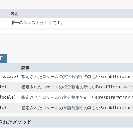
説明
唯一のコンストラクタです。
ド
説明
locale)
指定されたロケールの
文字分割
用の新しい
BreakIterator
le)
指定されたロケールの
行分割
用の新しい
BreakIterator
イ
ocale)
指定されたロケールの
文分割
用の新しい
BreakIterator
イ
le)
指定されたロケールの
単語分割
用の新しい
BreakIterator
されたメソッド