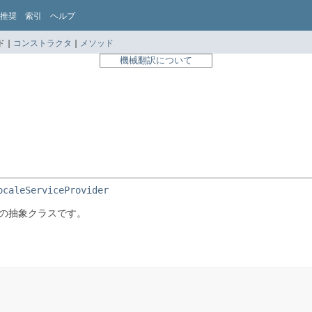
推奨
索引
ヘルプ
 |
コンストラクタ
|
メソッド
機械翻訳について
ocaleServiceProvider
の抽象クラスです。