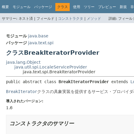
概要
モジュール
パッケージ
クラス
使用
ツリー
プレビュー
新規
非
サマリー:
ネスト済 |
フィールド |
コンストラクタ
|
メソッド
詳細:
フィールド
モジュール
java.base
パッケージ
java.text.spi
クラスBreakIteratorProvider
java.lang.Object
java.util.spi.LocaleServiceProvider
java.text.spi.BreakIteratorProvider
public abstract class 
BreakIteratorProvider
extends 
L
BreakIterator
クラスの具象実装を提供するサービス・プロバイダ
導入されたバージョン:
1.6
コンストラクタのサマリー