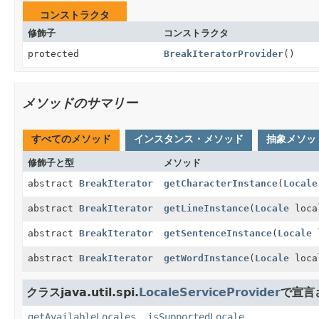
コンストラクタ
修飾子
コンストラクタ
protected
BreakIteratorProvider
()
メソッドのサマリー
すべてのメソッド
インスタンス・メソッド
抽象メソッ
修飾子と型
メソッド
abstract
BreakIterator
getCharacterInstance
(
Locale
abstract
BreakIterator
getLineInstance
(
Locale
loca
abstract
BreakIterator
getSentenceInstance
(
Locale
l
abstract
BreakIterator
getWordInstance
(
Locale
loca
クラスjava.util.spi.
LocaleServiceProvider
で宣言
getAvailableLocales
,
isSupportedLocale