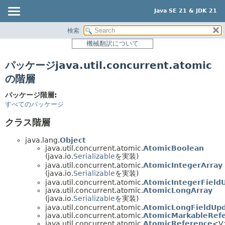
Java SE 21 & JDK 21
検索
概要
機械翻訳について
モジュール
パッケージjava.util.concurrent.atomic
パッケージ
の階層
クラス
パッケージ階層:
使用
すべてのパッケージ
階層ツリー
クラス階層
プレビュー
java.lang.
Object
新規
java.util.concurrent.atomic.
AtomicBoolean
(java.io.
Serializable
を実装)
非推奨
java.util.concurrent.atomic.
AtomicIntegerArray
索引
(java.io.
Serializable
を実装)
java.util.concurrent.atomic.
AtomicIntegerField
ヘルプ
java.util.concurrent.atomic.
AtomicLongArray
(java.io.
Serializable
を実装)
java.util.concurrent.atomic.
AtomicLongFieldUpd
java.util.concurrent.atomic.
AtomicMarkableRef
java.util.concurrent.atomic.
AtomicReference
<V