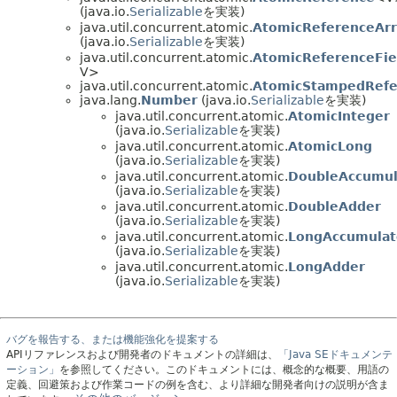
(java.io.
Serializable
を実装)
java.util.concurrent.atomic.
AtomicReferenceArr
(java.io.
Serializable
を実装)
java.util.concurrent.atomic.
AtomicReferenceFie
V>
java.util.concurrent.atomic.
AtomicStampedRefe
java.lang.
Number
(java.io.
Serializable
を実装)
java.util.concurrent.atomic.
AtomicInteger
(java.io.
Serializable
を実装)
java.util.concurrent.atomic.
AtomicLong
(java.io.
Serializable
を実装)
java.util.concurrent.atomic.
DoubleAccumul
(java.io.
Serializable
を実装)
java.util.concurrent.atomic.
DoubleAdder
(java.io.
Serializable
を実装)
java.util.concurrent.atomic.
LongAccumulat
(java.io.
Serializable
を実装)
java.util.concurrent.atomic.
LongAdder
(java.io.
Serializable
を実装)
バグを報告する、または機能強化を提案する
APIリファレンスおよび開発者のドキュメントの詳細は、
「Java SEドキュメンテ
ーション」
を参照してください。このドキュメントには、概念的な概要、用語の
定義、回避策および作業コードの例を含む、より詳細な開発者向けの説明が含ま