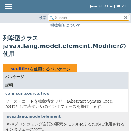
Java SE 21 & JDK 21
検索
概要
機械翻訳について
モジュール
列挙型クラス
パッケージ
javax.lang.model.element.Modifierの
クラス
使用
使用
ツリー
Modifier
を使用するパッケージ
プレビュー
パッケージ
新規
説明
非推奨
com.sun.source.tree
索引
ソース・コードを抽象構文ツリー(Abstract Syntax Tree、
AST)として表すためのインタフェースを提供します。
ヘルプ
javax.lang.model.element
Javaプログラミング言語の要素をモデル化するために使用される
インタフェースです。