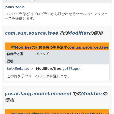
javax.tools
コンパイラなどのプログラムから呼び出せるツールのインタフェ
ースを提供します。
com.sun.source.tree
での
Modifier
の使用
型
Modifier
の引数を持つ型を返す
com.sun.source.tree
の
修飾子と型
メソッド
説明
Set
<
Modifier
>
ModifiersTree.
getFlags
()
この修飾子ツリーのフラグを返します。
javax.lang.model.element
での
Modifier
の
使用