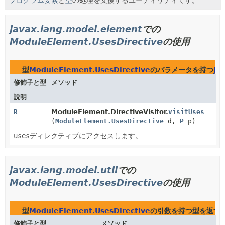
javax.lang.model.element
での
ModuleElement.UsesDirective
の使用
型
ModuleElement.UsesDirective
のパラメータを持つ
ja
修飾子と型
メソッド
説明
R
ModuleElement.DirectiveVisitor.
visitUses
(
ModuleElement.UsesDirective
d,
P
p)
uses
ディレクティブにアクセスします。
javax.lang.model.util
での
ModuleElement.UsesDirective
の使用
型
ModuleElement.UsesDirective
の引数を持つ型を返す
j
修飾子と型
メソッド