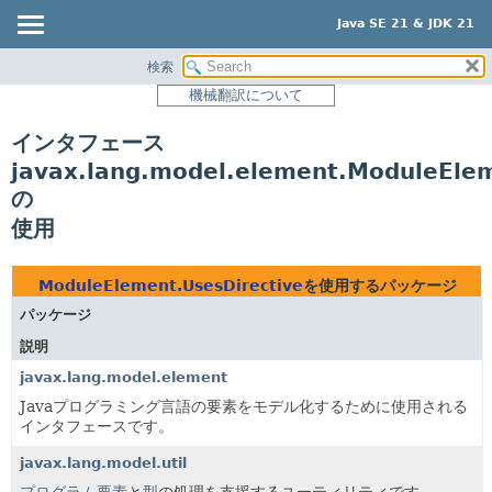
Java SE 21 & JDK 21
検索
概要
機械翻訳について
モジュール
インタフェース
パッケージ
javax.lang.model.element.ModuleElem
クラス
の
使用
使用
ツリー
プレビュー
ModuleElement.UsesDirective
を使用するパッケージ
新規
パッケージ
非推奨
説明
javax.lang.model.element
索引
Javaプログラミング言語の要素をモデル化するために使用される
ヘルプ
インタフェースです。
javax.lang.model.util
プログラム要素
と
型
の処理を支援するユーティリティです。