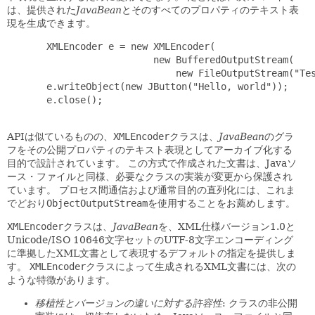
は、提供された
JavaBean
とそのすべてのプロパティのテキスト表
現を生成できます。
       XMLEncoder e = new XMLEncoder(

                          new BufferedOutputStream(

                              new FileOutputStream("Tes
       e.writeObject(new JButton("Hello, world"));

       e.close();

APIは似ているものの、
XMLEncoder
クラスは、
JavaBean
のグラ
フをその公開プロパティのテキスト表現としてアーカイブ化する
目的で設計されています。
この方式で作成された文書は、Javaソ
ース・ファイルと同様、必要なクラスの実装が変更から保護され
ています。
プロセス間通信および通常目的の直列化には、これま
でどおり
ObjectOutputStream
を使用することをお薦めします。
XMLEncoder
クラスは、
JavaBean
を、XML仕様バージョン1.0と
Unicode/ISO 10646文字セットのUTF-8文字エンコーディング
に準拠したXML文書として表現するデフォルトの指定を提供しま
す。
XMLEncoder
クラスによって生成されるXML文書には、次の
ような特徴があります。
移植性とバージョンの違いに対する許容性
: クラスの非公開