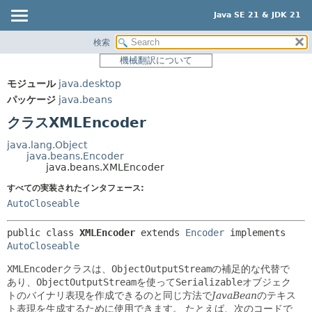
Java SE 21 & JDK 21
検索
概要
サマリー:
機械翻訳について
ネスト済
モジュール
モジュール
java.desktop
フィールド
パッケージ
パッケージ
java.beans
コンストラクタ
クラス
クラスXMLEncoder
メソッド
使用
java.lang.Object
ツリー
java.beans.Encoder
詳細:
java.beans.XMLEncoder
プレビュー
フィールド
すべての実装されたインタフェース:
新規
コンストラクタ
AutoCloseable
非推奨
メソッド
public class 
XMLEncoder
extends 
Encoder
 implements 
索引
AutoCloseable
ヘルプ
XMLEncoder
クラスは、
ObjectOutputStream
の補足的な代替で
あり、
ObjectOutputStream
を使って
Serializable
オブジェク
トのバイナリ表現を作成できるのと同じ方法で
JavaBean
のテキス
ト表現を生成するために使用できます。
たとえば、次のコードで