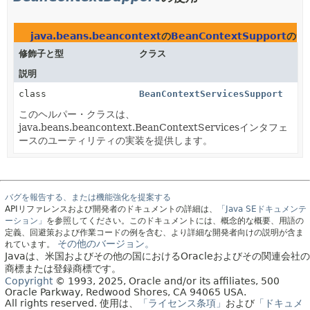
java.beans.beancontext
の
BeanContextSupport
のサ
修飾子と型
クラス
説明
class
BeanContextServicesSupport
このヘルパー・クラスは、
java.beans.beancontext.BeanContextServicesインタフェ
ースのユーティリティの実装を提供します。
バグを報告する、または機能強化を提案する
APIリファレンスおよび開発者のドキュメントの詳細は、
「Java SEドキュメンテ
ーション」
を参照してください。このドキュメントには、概念的な概要、用語の
定義、回避策および作業コードの例を含む、より詳細な開発者向けの説明が含ま
その他のバージョン。
れています。
Javaは、米国およびその他の国におけるOracleおよびその関連会社の
商標または登録商標です。
Copyright
© 1993, 2025, Oracle and/or its affiliates, 500
Oracle Parkway, Redwood Shores, CA 94065 USA.
All rights reserved.
使用は、
「ライセンス条項」
および
「ドキュメ