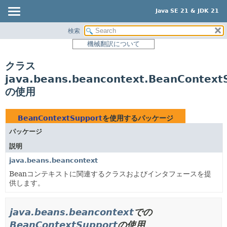
Java SE 21 & JDK 21
検索
概要
機械翻訳について
モジュール
クラス
パッケージ
java.beans.beancontext.BeanContext
クラス
の使用
使用
ツリー
BeanContextSupport
を使用するパッケージ
プレビュー
パッケージ
新規
説明
非推奨
java.beans.beancontext
Beanコンテキストに関連するクラスおよびインタフェースを提
索引
供します。
ヘルプ
java.beans.beancontext
での
BeanContextSupport
の使用