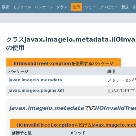
概要
モジュール
パッケージ
クラス
使用
ツリー
プレビュー
新規
非
クラスjavax.imageio.metadata.IIOInval
の使用
IIOInvalidTreeException
を使用するパッケージ
パッケージ
説明
javax.imageio.metadata
メタデータの読
javax.imageio.plugins.tiff
組込みTIFF
javax.imageio.metadata
での
IIOInvalidTr
IIOInvalidTreeException
を投げる
javax.imageio.me
修飾子と型
メソッド