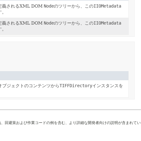
義されるXML DOM
Node
のツリーから、この
IIOMetadata
す。
義されるXML DOM
Node
のツリーから、この
IIOMetadata
す。
オブジェクトのコンテンツから
TIFFDirectory
インスタンスを
義、回避策および作業コードの例を含む、より詳細な開発者向けの説明が含まれてい