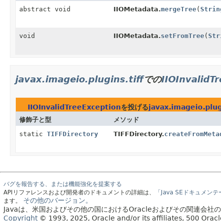
abstract void
IIOMetadata.
mergeTree
(
Strin
void
IIOMetadata.
setFromTree
(
Str
javax.imageio.plugins.tiff
での
IIOInvalidT
IIOInvalidTreeException
を投げる
javax.imageio.plugi
修飾子と型
メソッド
static
TIFFDirectory
TIFFDirectory.
createFromMeta
バグを報告する、または機能強化を提案する
APIリファレンスおよび開発者のドキュメントの詳細は、
「Java SEドキュメン
その他のバージョン。
ます。
Javaは、米国およびその他の国におけるOracleおよびその関連会
Copyright
© 1993, 2025, Oracle and/or its affiliates, 500 Or