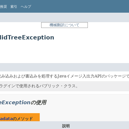
推奨
索引
ヘルプ
機械翻訳について
idTreeException
み込みおよび書込みを処理するJavaイメージ入出力APIのパッケージ
プラグインで使用されるパブリック・クラス。
eeException
の使用
tadata
のメソッド
説明