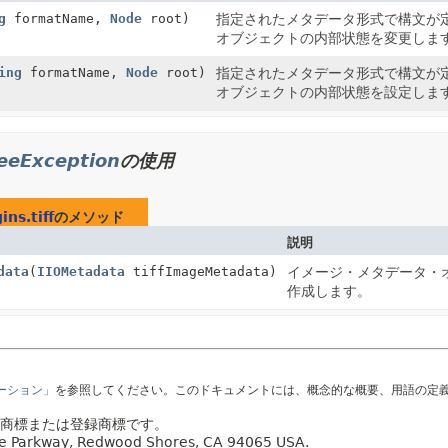
g
formatName,
Node
root)
指定されたメタデータ形式で構文が定
オブジェクトの内部状態を変更しま
ing
formatName,
Node
root)
指定されたメタデータ形式で構文が定
オブジェクトの内部状態を設定しま
reeException
の使用
ns.tiff
のメソッド
説明
data
(
IIOMetadata
tiffImageMetadata)
イメージ・メタデータ・
作成します。
テーション」
を参照してください。このドキュメントには、概念的な概要、用語の定
社の商標または登録商標です。
acle Parkway, Redwood Shores, CA 94065 USA.