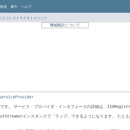
推奨
索引
ヘルプ
ド
|
コンストラクタ
|
メソッド
機械翻訳について
ServiceProvider
)です。
サービス・プロバイダ・インタフェースの詳細は、
IIORegist
utStream
のインスタンスで「ラップ」できるようになります。
たとえ
。