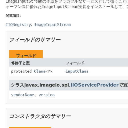
ImageInputStream
の作成をプラガブルなサービスとして扱うこと
ォーマンスに優れた
ImageInputStream
実装をインストールして、
関連項目:
IIORegistry
ImageInputStream
フィールドのサマリー
フィールド
修飾子と型
フィールド
protected
Class
<?>
inputClass
クラスjavax.imageio.spi.
IIOServiceProvider
で宣
vendorName
,
version
コンストラクタのサマリー