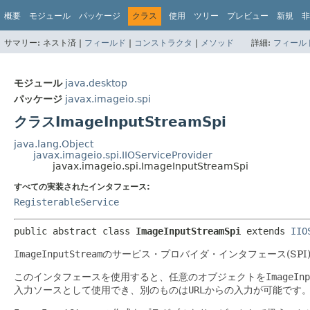
概要
モジュール
パッケージ
クラス
使用
ツリー
プレビュー
新規
非
サマリー:
ネスト済 |
フィールド
|
コンストラクタ
|
メソッド
詳細:
フィール
モジュール
java.desktop
パッケージ
javax.imageio.spi
クラスImageInputStreamSpi
java.lang.Object
javax.imageio.spi.IIOServiceProvider
javax.imageio.spi.ImageInputStreamSpi
すべての実装されたインタフェース:
RegisterableService
public abstract class 
ImageInputStreamSpi
extends 
IIO
ImageInputStream
のサービス・プロバイダ・インタフェース(SPI
このインタフェースを使用すると、任意のオブジェクトを
ImageInp
入力ソースとして使用でき、別のものは
URL
からの入力が可能です