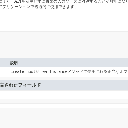
により、APIを変更せずに将来の入力ソースに対処することが可能にな
アプリケーションで透過的に使用できます。
説明
createInputStreamInstance
メソッドで使用される正当なオブ
言されたフィールド