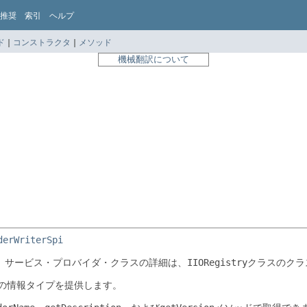
推奨
索引
ヘルプ
ド
|
コンストラクタ
|
メソッド
機械翻訳について
derWriterSpi
。
サービス・プロバイダ・クラスの詳細は、
IIORegistry
クラスのクラ
の情報タイプを提供します。