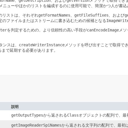
dorName
、
getDescription
、および
getVersion
メソッドで取得でき
メニューやほかのリストを編成するのに使用可能で、簡潔かつ人が書込
のリストは、それぞれ
getFormatNames
、
getFileSuffixes
、および
g
定のファイルまたはストリームに書き込むための候補となる
ImageWrit
ter
を判定するための、より信頼性の高い手段が
canEncodeImage
メソ
タンスは、
createWriterInstance
メソッドを呼び出すことで取得で
るまで延期する必要があります。
説明
getOutputTypes
から返される
Class
オブジェクトの配列で、最
getImageReaderSpiNames
から返される文字列の配列で、最初