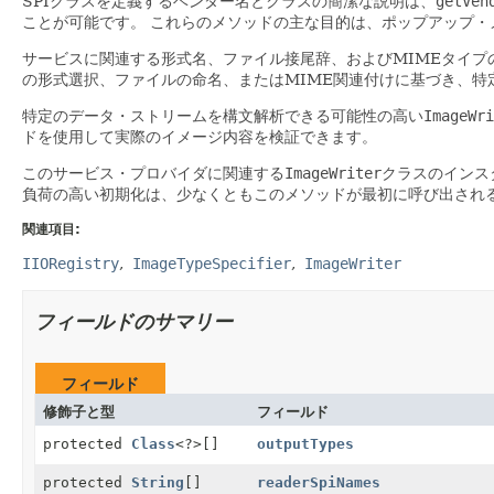
SPIクラスを定義するベンダー名とクラスの簡潔な説明は、
getVen
ことが可能です。
これらのメソッドの主な目的は、ポップアップ・
サービスに関連する形式名、ファイル接尾辞、およびMIMEタイプ
の形式選択、ファイルの命名、またはMIME関連付けに基づき、特
特定のデータ・ストリームを構文解析できる可能性の高い
ImageWri
ドを使用して実際のイメージ内容を検証できます。
このサービス・プロバイダに関連する
ImageWriter
クラスのインス
負荷の高い初期化は、少なくともこのメソッドが最初に呼び出され
関連項目:
IIORegistry
ImageTypeSpecifier
ImageWriter
フィールドのサマリー
フィールド
修飾子と型
フィールド
protected
Class
<?>[]
outputTypes
protected
String
[]
readerSpiNames