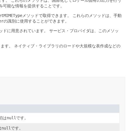
ます。
これらのメソッドは、国際化してロケール固有の出力を行う
み可能な情報を提供することです。
etMIMEType
メソッドで取得できます。
これらのメソッドは、手動
er
の識別に使用することができます。
ッドに用意されています。
サービス・プロバイダは、このメソッ
きます。
ネイティブ・ライブラリのロードや大規模な表作成などの
初は
null
です。
は
null
です。