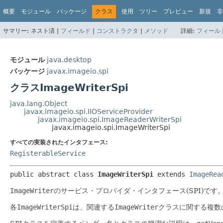
概要
モジュール
パッケージ
クラス
使用
ツリー
プレビュー
新規
非
サマリー:
ネスト済 |
フィールド
|
コンストラクタ
|
メソッド
詳細:
フィール
モジュール
java.desktop
パッケージ
javax.imageio.spi
クラスImageWriterSpi
java.lang.Object
javax.imageio.spi.IIOServiceProvider
javax.imageio.spi.ImageReaderWriterSpi
javax.imageio.spi.ImageWriterSpi
すべての実装されたインタフェース:
RegisterableService
public abstract class 
ImageWriterSpi
extends 
ImageRea
ImageWriter
のサービス・プロバイダ・インタフェース(SPI)です
各
ImageWriterSpi
は、関連する
ImageWriter
クラスに関する複数