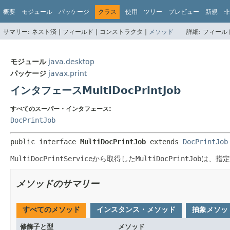
概要
モジュール
パッケージ
クラス
使用
ツリー
プレビュー
新規
非
サマリー:
ネスト済 |
フィールド |
コンストラクタ |
メソッド
詳細:
フィールド
モジュール
java.desktop
パッケージ
javax.print
インタフェースMultiDocPrintJob
すべてのスーパー・インタフェース:
DocPrintJob
public interface 
MultiDocPrintJob
 extends 
DocPrintJob
MultiDocPrintService
から取得した
MultiDocPrintJob
は、指定
メソッドのサマリー
すべてのメソッド
インスタンス・メソッド
抽象メソッ
修飾子と型
メソッド