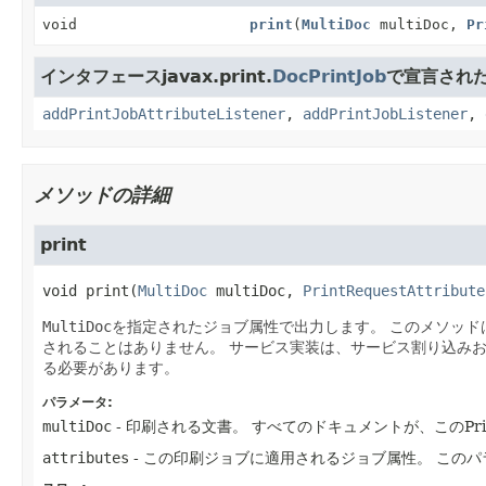
void
print
(
MultiDoc
multiDoc,
Pr
インタフェースjavax.print.
DocPrintJob
で宣言され
addPrintJobAttributeListener
,
addPrintJobListener
,
メソッドの詳細
print
void
print
(
MultiDoc
 multiDoc, 
PrintRequestAttribute
MultiDoc
を指定されたジョブ属性で出力します。
このメソッド
されることはありません。
サービス実装は、サービス割り込み
る必要があります。
パラメータ:
multiDoc
- 印刷される文書。
すべてのドキュメントが、このPrin
attributes
- この印刷ジョブに適用されるジョブ属性。
このパ