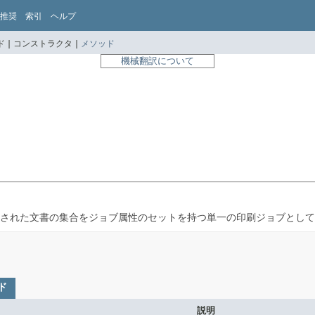
推奨
索引
ヘルプ
 |
コンストラクタ |
メソッド
機械翻訳について
された文書の集合をジョブ属性のセットを持つ単一の印刷ジョブとして
ド
説明