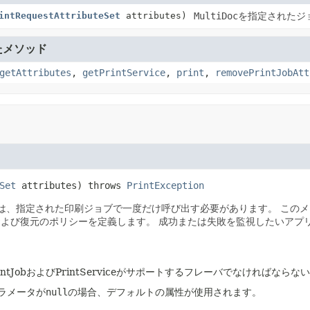
intRequestAttributeSet
attributes)
MultiDoc
を指定されたジ
たメソッド
getAttributes
,
getPrintService
,
print
,
removePrintJobAtt
Set
 attributes)
 throws 
PrintException
は、指定された印刷ジョブで一度だけ呼び出す必要があります。
このメ
および復元のポリシーを定義します。
成功または失敗を監視したいアプ
tJobおよびPrintServiceがサポートするフレーバでなければならな
ラメータが
null
の場合、デフォルトの属性が使用されます。