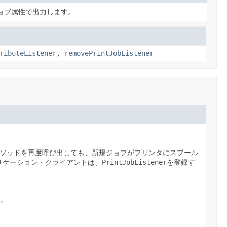
ョブ属性で出力します。
ributeListener
,
removePrintJobListener
ソッドを再度呼び出しても、新規ジョブがプリンタにスプール
リケーション・クライアントは、
PrintJobListener
を登録す
い。