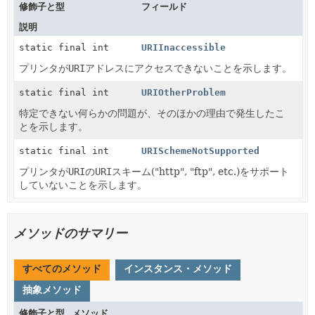
修飾子と型
フィールド
説明
static final int
URIInaccessible
プリンタが
URI
アドレスにアクセスできないことを示します。
static final int
URIOtherProblem
特定できない何らかの問題が、そのほかの理由で発生したこ
とを示します。
static final int
URISchemeNotSupported
プリンタが
URI
の
URI
スキーム("http", "ftp", etc.)をサポート
していないことを示します。
メソッドのサマリー
すべてのメソッド
インスタンス・メソッド
抽象メソッド
修飾子と型
メソッド