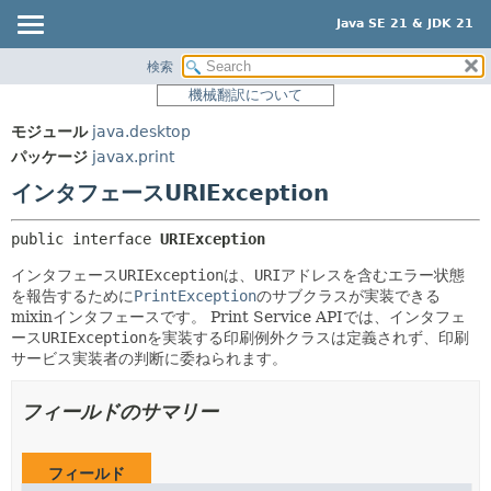
Java SE 21 & JDK 21
検索
概要
サマリー:
機械翻訳について
ネスト済
モジュール
モジュール
java.desktop
フィールド
パッケージ
パッケージ
javax.print
コンストラクタ
クラス
インタフェースURIException
メソッド
使用
public interface 
URIException
ツリー
詳細:
インタフェース
URIException
は、
URI
アドレスを含むエラー状態
プレビュー
フィールド
を報告するために
PrintException
のサブクラスが実装できる
新規
コンストラクタ
mixinインタフェースです。
Print Service APIでは、インタフェ
ース
URIException
を実装する印刷例外クラスは定義されず、印刷
非推奨
メソッド
サービス実装者の判断に委ねられます。
索引
フィールドのサマリー
ヘルプ
フィールド