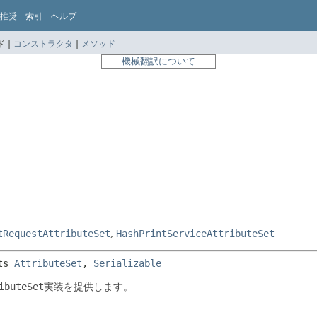
推奨
索引
ヘルプ
 |
コンストラクタ
|
メソッド
機械翻訳について
tRequestAttributeSet
,
HashPrintServiceAttributeSet
ts 
AttributeSet
, 
Serializable
ibuteSet
実装を提供します。