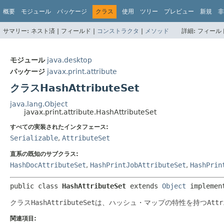
概要
モジュール
パッケージ
クラス
使用
ツリー
プレビュー
新規
非
サマリー:
ネスト済 |
フィールド |
コンストラクタ
|
メソッド
詳細:
フィールド
モジュール
java.desktop
パッケージ
javax.print.attribute
クラスHashAttributeSet
java.lang.Object
javax.print.attribute.HashAttributeSet
すべての実装されたインタフェース:
Serializable
,
AttributeSet
直系の既知のサブクラス:
HashDocAttributeSet
,
HashPrintJobAttributeSet
,
HashPrin
public class 
HashAttributeSet
extends 
Object
 implemen
クラス
HashAttributeSet
は、ハッシュ・マップの特性を持つ
Attr
関連項目: