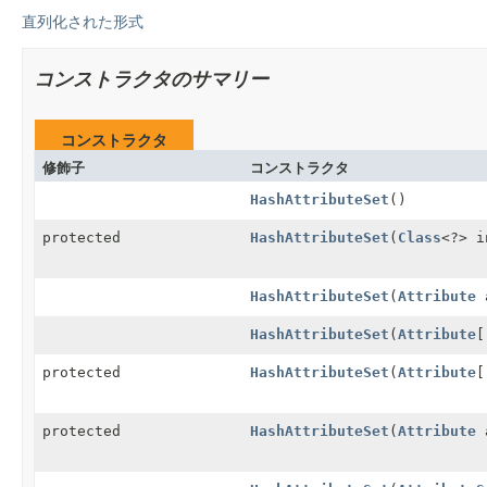
直列化された形式
コンストラクタのサマリー
コンストラクタ
修飾子
コンストラクタ
HashAttributeSet
()
protected
HashAttributeSet
(
Class
<?> i
HashAttributeSet
(
Attribute
a
HashAttributeSet
(
Attribute
[
protected
HashAttributeSet
(
Attribute
[
protected
HashAttributeSet
(
Attribute
a