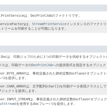
ス
PrintService
は、
DocPrintJob
のファクトリです。
ServiceFactory
は、
StreamPrintService
インスタンスのファクトリ
ストリームを印刷することが可能になります。
ス
Doc
は、印刷ジョブのために1つの印刷データを供給するオブジェクト
ラスは、印刷データの
DocPrintJob
への提供形式を指定するオブジェク
vor.BYTE_ARRAY
は、事前定義された静的定数
DocFlavor
オブジェクト
ーバ)を提供します。
vor.CHAR_ARRAY
は、文字配列(
char[]
)を印刷データ表現クラスとして
ブジェクトを提供します。
vor.INPUT_STREAM
は、事前定義された静的定数
DocFlavor
オブジェク
utStream
)を使用するdocフレーバ)を提供します。