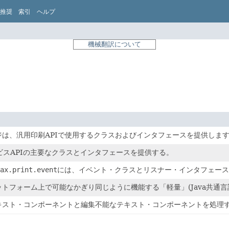
推奨
索引
ヘルプ
機械翻訳について
ジは、汎用印刷APIで使用するクラスおよびインタフェースを提供しま
ービスAPIの主要なクラスとインタフェースを提供する。
ax.print.event
には、イベント・クラスとリスナー・インタフェース
トフォーム上で可能なかぎり同じように機能する「軽量」(Java共通
キスト・コンポーネントと編集不能なテキスト・コンポーネントを処理