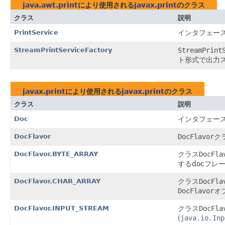
java.awt.print
により使用される
javax.print
のクラス
クラス
説明
PrintService
インタフェー
StreamPrintServiceFactory
StreamPrint
ト形式で出力
javax.print
により使用される
javax.print
のクラス
クラス
説明
Doc
インタフェー
DocFlavor
DocFlavor
ク
DocFlavor.BYTE_ARRAY
クラス
DocFla
するdocフレ
DocFlavor.CHAR_ARRAY
クラス
DocFla
DocFlavor
オ
DocFlavor.INPUT_STREAM
クラス
DocFla
(
java.io.Inp