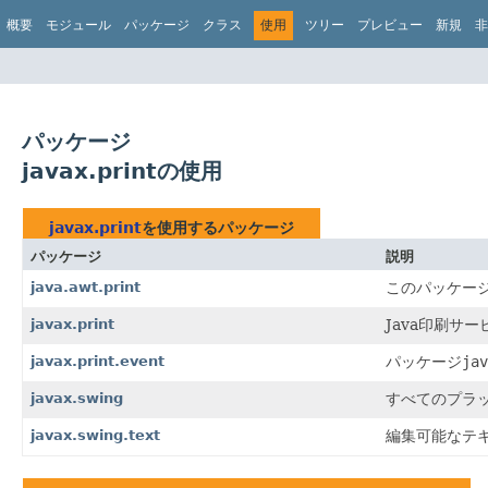
概要
モジュール
パッケージ
クラス
使用
ツリー
プレビュー
新規
非
パッケージ
javax.printの使用
javax.print
を使用するパッケージ
パッケージ
説明
java.awt.print
このパッケー
javax.print
Java印刷サ
javax.print.event
パッケージ
jav
javax.swing
すべてのプラッ
javax.swing.text
編集可能なテ