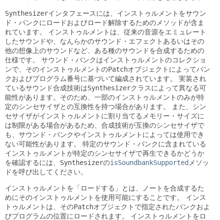
Synthesizer
インタフェースには、インストゥルメントをサウン
ド・バンクにロードおよびロード解除するためのメソッドが含ま
れています。
インストゥルメントは、従来の音源をエミュレート
したサウンドや、なんらかのサウンド・エフェクトあるいはその
他の想像上のサウンドなど、ある種のサウンドを合成するための
仕様です。
サウンド・バンクはインストゥルメントのコレクショ
ンで、そのインストゥルメントの
Patch
オブジェクトによってバン
クおよびプログラム番号に基づいて編成されています。
実装され
ているサウンド合成技術は
Synthesizer
クラスによって異なる可
能性があります。そのため、一部のインストゥルメントのみが特
定のシンセサイザとの互換性を持つ場合があります。
また、シン
セサイザがインストゥルメントに割り当てるメモリー・サイズに
は制限がある場合があるため、合成技術が互換のシンセサイザで
も、サウンド・バンクやインストゥルメントによっては使用でき
ない可能性があります。
特定のサウンド・バンクに含まれている
インストゥルメントが特定のシンセサイザで再生できるかどうか
を確認するには、
Synthesizer
の
isSoundbankSupported
メソッ
ドを呼び出してください。
インストゥルメントを「ロードする」とは、ノートを合成するた
めにそのインストゥルメントを使用可能にすることです。
インス
トゥルメントは、その
Patch
オブジェクトで指定されたバンクおよ
びプログラムの位置にロードされます。
インストゥルメントをロ