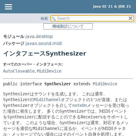
Java SE 21 & JDK 21
検索
概要
サマリー:
機械翻訳について
ネスト済
モジュール
モジュール
java.desktop
フィールド
パッケージ
パッケージ
javax.sound.midi
コンストラクタ
クラス
インタフェースSynthesizer
メソッド
使用
すべてのスーパー・インタフェース:
ツリー
詳細:
AutoCloseable
,
MidiDevice
プレビュー
フィールド
public interface 
Synthesizer
 extends 
MidiDevice
新規
コンストラクタ
Synthesizer
はサウンドを生成します。
これは通常、
非推奨
メソッド
Synthesizer
の
MidiChannel
オブジェクトの1つが直接、または
索引
Synthesizer
オブジェクトを介して
noteOn
メッセージを受け取っ
た場合に発生します。
多くの
Synthesizer
では、MIDIイベント
ヘルプ
を
Synthesizer
に配信することのできる
Receivers
をサポートし
ています。
このような場合、
Synthesizer
は通常、対応するメッ
セージを適切な
MidiChannel
に送るか、イベントがMIDIチャネ
ル・メッセージでない場合にはそのイベント自身を処理します。