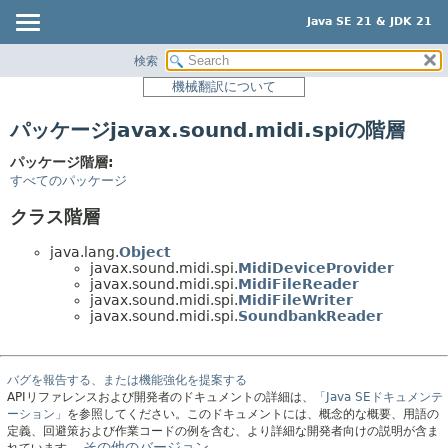
Java SE 21 & JDK 21
検索
概要
機械翻訳について
モジュール
パッケージjavax.sound.midi.spiの階層
パッケージ
クラス
パッケージ階層:
すべてのパッケージ
使用
クラス階層
階層ツリー
プレビュー
java.lang.
Object
javax.sound.midi.spi.
MidiDeviceProvider
新規
javax.sound.midi.spi.
MidiFileReader
javax.sound.midi.spi.
MidiFileWriter
非推奨
javax.sound.midi.spi.
SoundbankReader
索引
ヘルプ
バグを報告する、または機能強化を提案する
APIリファレンスおよび開発者のドキュメントの詳細は、
「Java SEドキュメンテ
ーション」
を参照してください。このドキュメントには、概念的な概要、用語の
定義、回避策および作業コードの例を含む、より詳細な開発者向けの説明が含ま
その他のバージョン。
れています。