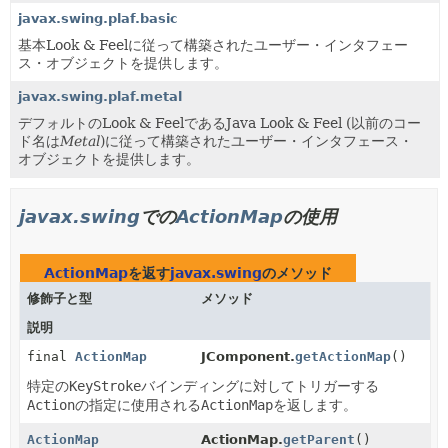
javax.swing.plaf.basic
基本Look & Feelに従って構築されたユーザー・インタフェー
ス・オブジェクトを提供します。
javax.swing.plaf.metal
デフォルトのLook & FeelであるJava Look & Feel (以前のコー
ド名は
Metal
)に従って構築されたユーザー・インタフェース・
オブジェクトを提供します。
javax.swing
での
ActionMap
の使用
ActionMap
を返す
javax.swing
のメソッド
修飾子と型
メソッド
説明
final
ActionMap
JComponent.
getActionMap
()
特定の
KeyStroke
バインディングに対してトリガーする
Action
の指定に使用される
ActionMap
を返します。
ActionMap
ActionMap.
getParent
()