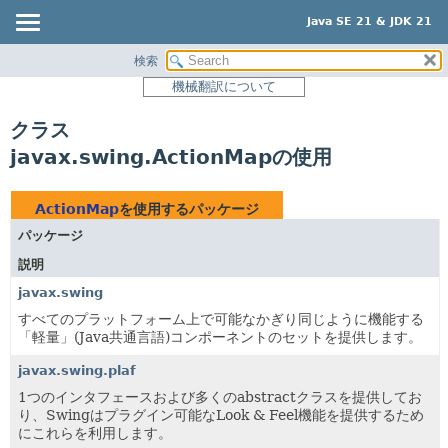
Java SE 21 & JDK 21
検索
概要
機械翻訳について
モジュール
クラス
パッケージ
javax.swing.ActionMapの使用
クラス
使用
ActionMap
を使用するパッケージ
ツリー
パッケージ
プレビュー
説明
新規
javax.swing
非推奨
すべてのプラットフォーム上で可能なかぎり同じように機能する
「軽量」(Java共通言語)コンポーネントのセットを提供します。
索引
javax.swing.plaf
ヘルプ
1つのインタフェースおよび多くのabstractクラスを提供してお
り、Swingはプラグイン可能なLook & Feel機能を提供するため
にこれらを利用します。