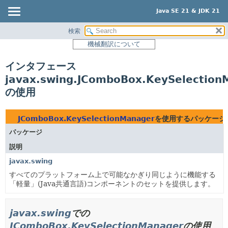
Java SE 21 & JDK 21
検索
概要
機械翻訳について
モジュール
インタフェース
パッケージ
javax.swing.JComboBox.KeySelection
クラス
の使用
使用
ツリー
JComboBox.KeySelectionManager
を使用するパッケージ
プレビュー
パッケージ
新規
説明
非推奨
javax.swing
すべてのプラットフォーム上で可能なかぎり同じように機能する
索引
「軽量」(Java共通言語)コンポーネントのセットを提供します。
ヘルプ
javax.swing
での
JComboBox.KeySelectionManager
の使用