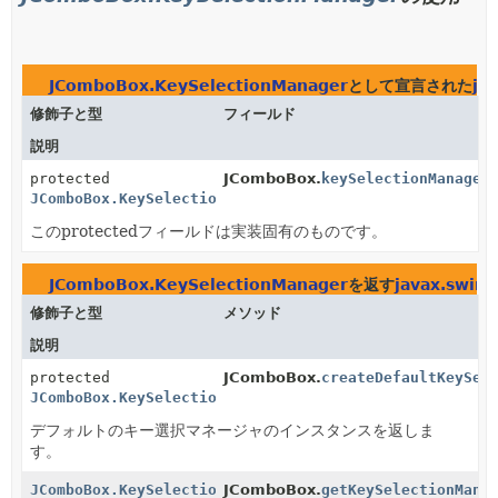
JComboBox.KeySelectionManager
として宣言された
ja
修飾子と型
フィールド
説明
protected
JComboBox.
keySelectionManager
JComboBox.KeySelectionManager
このprotectedフィールドは実装固有のものです。
JComboBox.KeySelectionManager
を返す
javax.swing
修飾子と型
メソッド
説明
protected
JComboBox.
createDefaultKeySel
JComboBox.KeySelectionManager
デフォルトのキー選択マネージャのインスタンスを返しま
す。
JComboBox.KeySelectionManager
JComboBox.
getKeySelectionMana