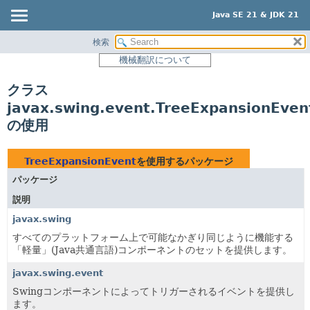
Java SE 21 & JDK 21
検索
概要
機械翻訳について
モジュール
クラス
パッケージ
javax.swing.event.TreeExpansionEven
クラス
の使用
使用
ツリー
TreeExpansionEvent
を使用するパッケージ
プレビュー
パッケージ
新規
説明
非推奨
javax.swing
すべてのプラットフォーム上で可能なかぎり同じように機能する
索引
「軽量」(Java共通言語)コンポーネントのセットを提供します。
ヘルプ
javax.swing.event
Swingコンポーネントによってトリガーされるイベントを提供し
ます。