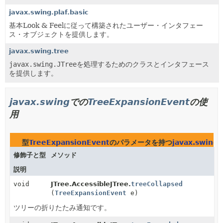
javax.swing.plaf.basic
基本Look & Feelに従って構築されたユーザー・インタフェー
ス・オブジェクトを提供します。
javax.swing.tree
javax.swing.JTree
を処理するためのクラスとインタフェース
を提供します。
javax.swing
での
TreeExpansionEvent
の使
用
型
TreeExpansionEvent
のパラメータを持つ
javax.swing
修飾子と型
メソッド
説明
void
JTree.AccessibleJTree.
treeCollapsed
(
TreeExpansionEvent
e)
ツリーの折りたたみ通知です。