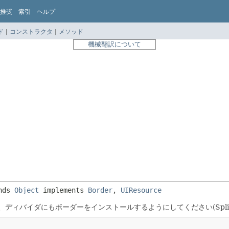
推奨
索引
ヘルプ
ド
|
コンストラクタ
|
メソッド
機械翻訳について
nds 
Object
 implements 
Border
, 
UIResource
ィバイダにもボーダーをインストールするようにしてください(SplitPaneD