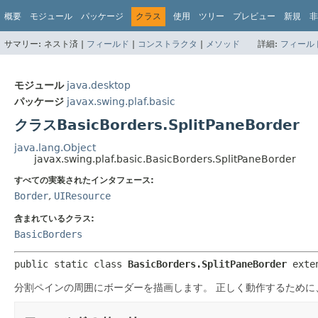
概要
モジュール
パッケージ
クラス
使用
ツリー
プレビュー
新規
非
サマリー:
ネスト済 |
フィールド
|
コンストラクタ
|
メソッド
詳細:
フィール
モジュール
java.desktop
パッケージ
javax.swing.plaf.basic
クラスBasicBorders.SplitPaneBorder
java.lang.Object
javax.swing.plaf.basic.BasicBorders.SplitPaneBorder
すべての実装されたインタフェース:
Border
,
UIResource
含まれているクラス:
BasicBorders
public static class 
BasicBorders.SplitPaneBorder
exte
分割ペインの周囲にボーダーを描画します。
正しく動作するために、デ