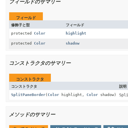
フィールドのサマリー
フィールド
修飾子と型
フィールド
protected
Color
highlight
protected
Color
shadow
コンストラクタのサマリー
コンストラクタ
コンストラクタ
説明
SplitPaneBorder
(
Color
highlight,
Color
shadow)
Spl
メソッドのサマリー