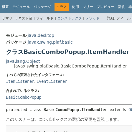
概要
モジュール
パッケージ
クラス
使用
ツリー
プレビュー
新規
非
サマリー:
ネスト済 |
フィールド |
コンストラクタ
|
メソッド
詳細:
フィールド
モジュール
java.desktop
パッケージ
javax.swing.plaf.basic
クラスBasicComboPopup.ItemHandler
java.lang.Object
javax.swing.plaf.basic.BasicComboPopup.ItemHandler
すべての実装されたインタフェース:
ItemListener
,
EventListener
含まれているクラス:
BasicComboPopup
protected class 
BasicComboPopup.ItemHandler
extends 
O
このリスナーは、コンボボックスの選択の変更を監視します。