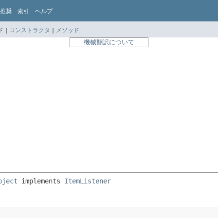
推奨
索引
ヘルプ
 |
コンストラクタ
|
メソッド
機械翻訳について
bject
 implements 
ItemListener