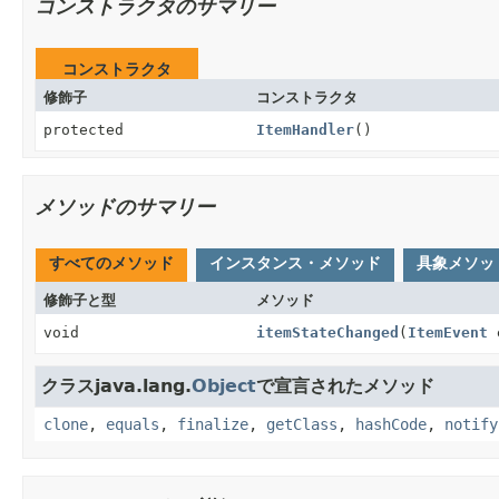
コンストラクタのサマリー
コンストラクタ
修飾子
コンストラクタ
protected
ItemHandler
()
メソッドのサマリー
すべてのメソッド
インスタンス・メソッド
具象メソッ
修飾子と型
メソッド
void
itemStateChanged
(
ItemEvent
クラスjava.lang.
Object
で宣言されたメソッド
clone
,
equals
,
finalize
,
getClass
,
hashCode
,
notify