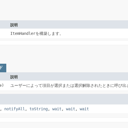
説明
ItemHandler
を構築します。
ド
説明
e)
ユーザーによって項目が選択または選択解除されたときに呼び出
,
notifyAll
,
toString
,
wait
,
wait
,
wait