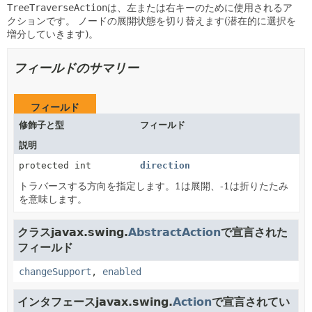
TreeTraverseAction
は、左または右キーのために使用されるア
クションです。
ノードの展開状態を切り替えます(潜在的に選択を
増分していきます)。
フィールドのサマリー
フィールド
修飾子と型
フィールド
説明
protected int
direction
トラバースする方向を指定します。1は展開、-1は折りたたみ
を意味します。
クラスjavax.swing.
AbstractAction
で宣言された
フィールド
changeSupport
,
enabled
インタフェースjavax.swing.
Action
で宣言されてい