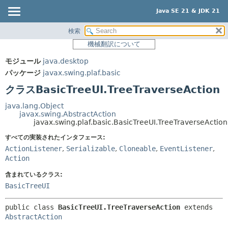
Java SE 21 & JDK 21
検索
概要
サマリー:
機械翻訳について
ネスト済
モジュール
モジュール
java.desktop
フィールド
パッケージ
パッケージ
javax.swing.plaf.basic
コンストラクタ
クラス
クラスBasicTreeUI.TreeTraverseAction
メソッド
使用
java.lang.Object
ツリー
javax.swing.AbstractAction
詳細:
javax.swing.plaf.basic.BasicTreeUI.TreeTraverseAction
プレビュー
フィールド
すべての実装されたインタフェース:
新規
コンストラクタ
ActionListener
,
Serializable
,
Cloneable
,
EventListener
,
Action
非推奨
メソッド
含まれているクラス:
索引
BasicTreeUI
ヘルプ
public class 
BasicTreeUI.TreeTraverseAction
extends 
AbstractAction