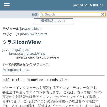
Java SE 21 & JDK 21
検索
概要
サマリー:
機械翻訳について
ネスト済
モジュール
モジュール
java.desktop
フィールド
パッケージ
パッケージ
javax.swing.text
コンストラクタ
クラス
クラスIconView
メソッド
使用
java.lang.Object
ツリー
javax.swing.text.View
詳細:
javax.swing.text.IconView
プレビュー
フィールド
すべての実装されたインタフェース:
新規
コンストラクタ
SwingConstants
非推奨
メソッド
public class 
IconView
extends 
View
索引
ビュー・インタフェースを実装するアイコン・デコレータです。
ヘルプ
要素全体を使ってアイコンを表します。
これは、表示専用Viewの
実装から対話型の軽量アイコンまでのゲートウェイとして動作し
ます(つまり、これはアイコンのView階層への埋込みを可能にす
る)。
アイコンの親は、関連するビュー・ファクトリによって与え