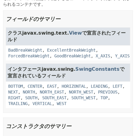
られるコンテナです。
フィールドのサマリー
クラスjavax.swing.text.
View
で宣言されたフィー
ルド
BadBreakWeight
,
ExcellentBreakWeight
,
ForcedBreakWeight
,
GoodBreakWeight
,
X_AXIS
,
Y_AXIS
インタフェースjavax.swing.
SwingConstants
で
宣言されているフィールド
BOTTOM
,
CENTER
,
EAST
,
HORIZONTAL
,
LEADING
,
LEFT
,
NEXT
,
NORTH
,
NORTH_EAST
,
NORTH_WEST
,
PREVIOUS
,
RIGHT
,
SOUTH
,
SOUTH_EAST
,
SOUTH_WEST
,
TOP
,
TRAILING
,
VERTICAL
,
WEST
コンストラクタのサマリー