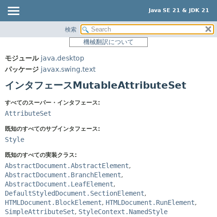
Java SE 21 & JDK 21
検索
概要
サマリー:
機械翻訳について
ネスト済
モジュール
モジュール
java.desktop
フィールド
パッケージ
パッケージ
javax.swing.text
コンストラクタ
クラス
インタフェースMutableAttributeSet
メソッド
使用
すべてのスーパー・インタフェース:
ツリー
詳細:
AttributeSet
プレビュー
フィールド
既知のすべてのサブインタフェース:
新規
コンストラクタ
Style
非推奨
メソッド
既知のすべての実装クラス:
AbstractDocument.AbstractElement
,
索引
AbstractDocument.BranchElement
,
ヘルプ
AbstractDocument.LeafElement
,
DefaultStyledDocument.SectionElement
,
HTMLDocument.BlockElement
,
HTMLDocument.RunElement
,
SimpleAttributeSet
,
StyleContext.NamedStyle