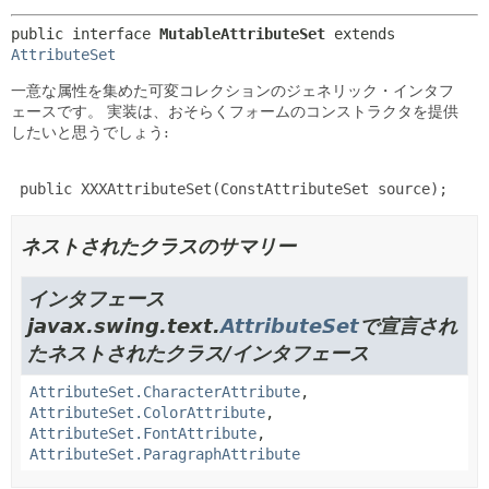
public interface 
MutableAttributeSet
 extends 
AttributeSet
一意な属性を集めた可変コレクションのジェネリック・インタフ
ェースです。
実装は、おそらくフォームのコンストラクタを提供
したいと思うでしょう:
 public XXXAttributeSet(ConstAttributeSet source);
ネストされたクラスのサマリー
インタフェース
javax.swing.text.
AttributeSet
で宣言され
たネストされたクラス/インタフェース
AttributeSet.CharacterAttribute
,
AttributeSet.ColorAttribute
,
AttributeSet.FontAttribute
,
AttributeSet.ParagraphAttribute