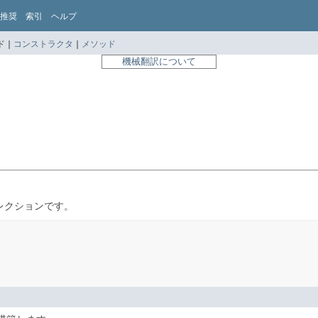
推奨
索引
ヘルプ
 |
コンストラクタ
|
メソッド
機械翻訳について
レクションです。