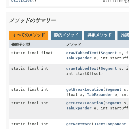
Utilities
()
Utilities
を
メソッドのサマリー
すべてのメソッド
静的メソッド
具象メソッド
推奨
修飾子と型
メソッド
static final float
drawTabbedText
(
Segment
s, f
TabExpander
e, int startOff
static final int
drawTabbedText
(
Segment
s, i
int startOffset)
static final int
getBreakLocation
(
Segment
s
float x,
TabExpander
e, int
static final int
getBreakLocation
(
Segment
s
TabExpander
e, int startOff
static final int
getNextWord
(
JTextComponent
c