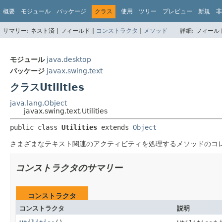
概要
モジュール
パッケージ
クラス
使用
ツリー
プレビュー
新規
非
サマリー:
ネスト済 |
フィールド |
コンストラクタ
|
メソッド
詳細:
フィールド
モジュール
java.desktop
パッケージ
javax.swing.text
クラスUtilities
java.lang.Object
javax.swing.text.Utilities
public class 
Utilities
extends 
Object
さまざまなテキスト関連のアクティビティを処理するメソッドのコ
コンストラクタのサマリー
コンストラクタ
コンストラクタ
説明