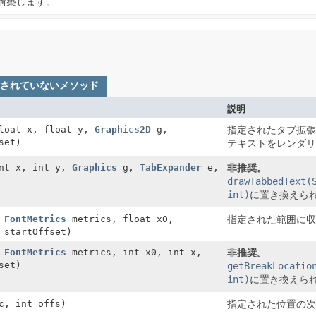
構築します。
されていないメソッド
説明
loat x, float y,
Graphics2D
g,
指定されたタブ拡
set)
テキストをレンダ
nt x, int y,
Graphics
g,
TabExpander
e,
非推奨。
drawTabbedText(
int)
に置き換えら
,
FontMetrics
metrics, float x0,
指定された範囲に
 startOffset)
,
FontMetrics
metrics, int x0, int x,
非推奨。
set)
getBreakLocatio
int)
に置き換えら
, int offs)
指定された位置の