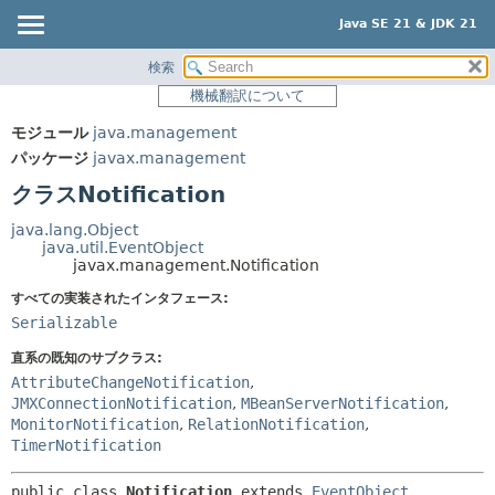
Java SE 21 & JDK 21
検索
概要
サマリー:
機械翻訳について
ネスト済
モジュール
モジュール
java.management
フィールド
パッケージ
パッケージ
javax.management
コンストラクタ
クラス
クラスNotification
メソッド
使用
java.lang.Object
ツリー
java.util.EventObject
詳細:
javax.management.Notification
プレビュー
フィールド
すべての実装されたインタフェース:
新規
コンストラクタ
Serializable
非推奨
メソッド
直系の既知のサブクラス:
索引
AttributeChangeNotification
,
JMXConnectionNotification
,
MBeanServerNotification
,
ヘルプ
MonitorNotification
,
RelationNotification
,
TimerNotification
public class 
Notification
extends 
EventObject