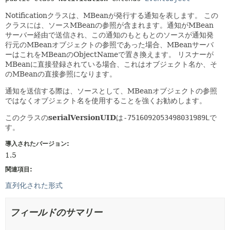
Notificationクラスは、MBeanが発行する通知を表します。
この
クラスには、ソースMBeanの参照が含まれます。通知がMBean
サーバー経由で送信され、この通知のもともとのソースが通知発
行元のMBeanオブジェクトの参照であった場合、MBeanサーバ
ーはこれをMBeanのObjectNameで置き換えます。
リスナーが
MBeanに直接登録されている場合、これはオブジェクト名か、そ
のMBeanの直接参照になります。
通知を送信する際は、ソースとして、MBeanオブジェクトの参照
ではなくオブジェクト名を使用することを強くお勧めします。
このクラスの
serialVersionUID
は
-7516092053498031989L
で
す。
導入されたバージョン:
1.5
関連項目:
直列化された形式
フィールドのサマリー