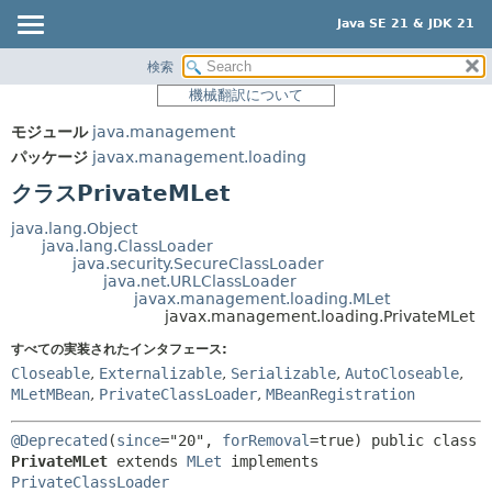
Java SE 21 & JDK 21
検索
概要
サマリー:
機械翻訳について
ネスト済
モジュール
モジュール
java.management
フィールド
パッケージ
パッケージ
javax.management.loading
コンストラクタ
クラス
クラスPrivateMLet
メソッド
使用
java.lang.Object
ツリー
java.lang.ClassLoader
詳細:
java.security.SecureClassLoader
プレビュー
フィールド
java.net.URLClassLoader
javax.management.loading.MLet
新規
コンストラクタ
javax.management.loading.PrivateMLet
非推奨
メソッド
すべての実装されたインタフェース:
Closeable
,
Externalizable
,
Serializable
,
AutoCloseable
,
索引
MLetMBean
,
PrivateClassLoader
,
MBeanRegistration
ヘルプ
@Deprecated
(
since
="20", 
forRemoval
=true) 
public class 
PrivateMLet
extends 
MLet
 implements 
PrivateClassLoader