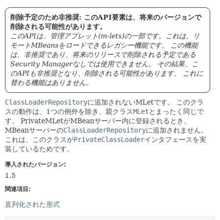
削除予定のため非推奨: このAPI要素は、将来のバージョンで
削除される可能性があります。
このAPIは、管理アプレット(m-lets)の一部です。これは、リ
モートMBeansをロードできるレガシー機能です。
この機能
は、非推奨であり、将来のリリースで削除される予定である
Security Managerなしでは使用できません。
その結果、こ
のAPIも非推奨となり、削除される可能性があります。
これに
替わる機能はありません。
ClassLoaderRepository
に追加されないMLetです。
このクラ
スの動作は、1つの例外を除き、親クラス
MLet
とまったく同じで
す。
PrivateMLetがMBeanサーバー内に登録されるとき、
MBeanサーバーの
ClassLoaderRepository
に追加されません。
これは、このクラスが
PrivateClassLoader
インタフェースを実
装しているためです。
導入されたバージョン:
1.5
関連項目:
直列化された形式