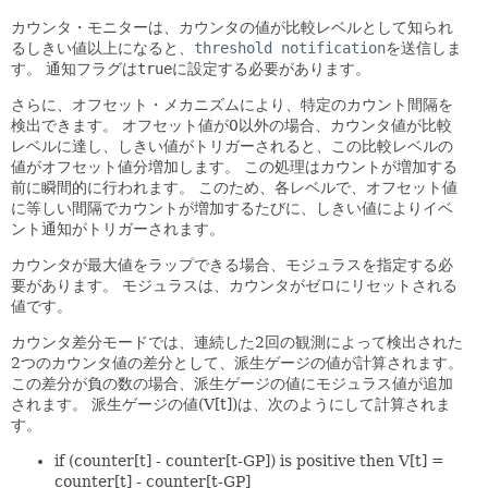
カウンタ・モニターは、カウンタの値が比較レベルとして知られ
るしきい値以上になると、
threshold notification
を送信しま
す。
通知フラグは
true
に設定する必要があります。
さらに、オフセット・メカニズムにより、特定のカウント間隔を
検出できます。
オフセット値が0以外の場合、カウンタ値が比較
レベルに達し、しきい値がトリガーされると、この比較レベルの
値がオフセット値分増加します。
この処理はカウントが増加する
前に瞬間的に行われます。
このため、各レベルで、オフセット値
に等しい間隔でカウントが増加するたびに、しきい値によりイベ
ント通知がトリガーされます。
カウンタが最大値をラップできる場合、モジュラスを指定する必
要があります。
モジュラスは、カウンタがゼロにリセットされる
値です。
カウンタ差分モードでは、連続した2回の観測によって検出された
2つのカウンタ値の差分として、派生ゲージの値が計算されます。
この差分が負の数の場合、派生ゲージの値にモジュラス値が追加
されます。
派生ゲージの値(V[t])は、次のようにして計算されま
す。
if (counter[t] - counter[t-GP]) is positive then V[t] =
counter[t] - counter[t-GP]