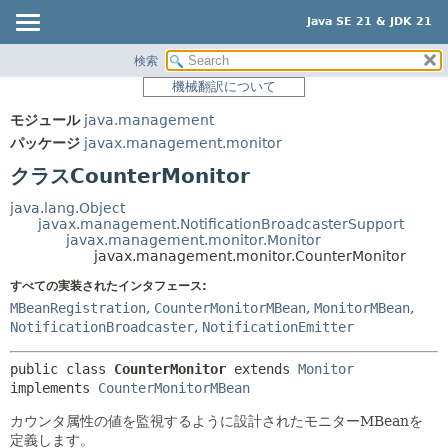
Java SE 21 & JDK 21
検索
概要
サマリー:
機械翻訳について
ネスト済
モジュール
モジュール
java.management
フィールド
パッケージ
パッケージ
javax.management.monitor
コンストラクタ
クラス
クラスCounterMonitor
メソッド
使用
java.lang.Object
ツリー
javax.management.NotificationBroadcasterSupport
詳細:
javax.management.monitor.Monitor
プレビュー
フィールド
javax.management.monitor.CounterMonitor
新規
コンストラクタ
すべての実装されたインタフェース:
MBeanRegistration
,
CounterMonitorMBean
,
MonitorMBean
,
非推奨
メソッド
NotificationBroadcaster
,
NotificationEmitter
索引
public class 
CounterMonitor
extends 
Monitor
ヘルプ
implements 
CounterMonitorMBean
カウンタ属性の値を監視するように設計されたモニターMBeanを
定義します。