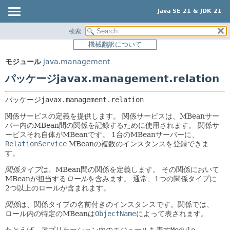
Java SE 21 & JDK 21
検索
概要
パッケージ:
機械翻訳について
説明
モジュール
モジュール
java.management
関連パッケージ
パッケージ
パッケージjavax.management.relation
クラスとインタフェース
クラス
使用
パッケージ
javax.management.relation
ツリー
関係サービスの定義を提供します。
関係サービスは、MBeanサー
バー内のMBean間の関係を記録するために使用されます。
関係サ
プレビュー
ービスそれ自体がMBeanです。
1台のMBeanサーバーに、
RelationService
MBeanの複数のインスタンスを登録できま
新規
す。
非推奨
関係タイプ
は、MBean間の関係を定義します。
その関係において
索引
MBeanが担当する
ロール
を含みます。
通常、1つの関係タイプに
2つ以上のロールが含まれます。
ヘルプ
関係
は、関係タイプの名前付きのインスタンスです。関係では、
ロール内の特定のMBeanは
ObjectName
によって表されます。
たとえば、アプリケーション内のモジュールを表す
Module