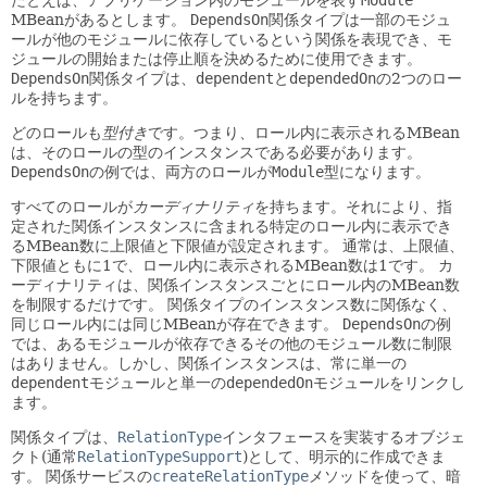
MBeanがあるとします。
DependsOn
関係タイプは一部のモジュ
ールが他のモジュールに依存しているという関係を表現でき、モ
ジュールの開始または停止順を決めるために使用できます。
DependsOn
関係タイプは、
dependent
と
dependedOn
の2つのロー
ルを持ちます。
どのロールも
型付き
です。つまり、ロール内に表示されるMBean
は、そのロールの型のインスタンスである必要があります。
DependsOn
の例では、両方のロールが
Module
型になります。
すべてのロールが
カーディナリティ
を持ちます。それにより、指
定された関係インスタンスに含まれる特定のロール内に表示でき
るMBean数に上限値と下限値が設定されます。
通常は、上限値、
下限値ともに1で、ロール内に表示されるMBean数は1です。
カ
ーディナリティは、関係インスタンスごとにロール内のMBean数
を制限するだけです。
関係タイプのインスタンス数に関係なく、
同じロール内には同じMBeanが存在できます。
DependsOn
の例
では、あるモジュールが依存できるその他のモジュール数に制限
はありません。しかし、関係インスタンスは、常に単一の
dependent
モジュールと単一の
dependedOn
モジュールをリンクし
ます。
関係タイプは、
RelationType
インタフェースを実装するオブジェ
クト(通常
RelationTypeSupport
)として、明示的に作成できま
す。
関係サービスの
createRelationType
メソッドを使って、暗