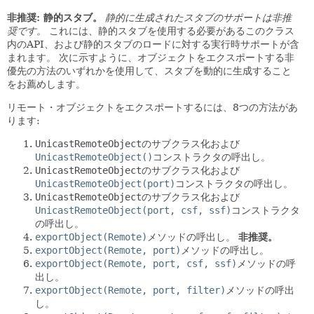
非推奨: 静的スタブ。
静的に生成されたスタブのサポートは非推
奨です。
これには、静的スタブを使用する必要があるこのクラス
内のAPI、および静的スタブのロードに対する実行時サポートが含
まれます。
次に示すように、オブジェクトをエクスポートする非
優先の方法のいずれかを使用して、スタブを動的に生成すること
をお薦めします。
リモート・オブジェクトをエクスポートするには、8つの方法があ
ります:
UnicastRemoteObject
のサブクラス化および
UnicastRemoteObject()
コンストラクタの呼出し。
UnicastRemoteObject
のサブクラス化および
UnicastRemoteObject(port)
コンストラクタの呼出し。
UnicastRemoteObject
のサブクラス化および
UnicastRemoteObject(port, csf, ssf)
コンストラクタ
の呼出し。
exportObject(Remote)
メソッドの呼出し。
非推奨。
exportObject(Remote, port)
メソッドの呼出し。
exportObject(Remote, port, csf, ssf)
メソッドの呼
出し。
exportObject(Remote, port, filter)
メソッドの呼出
し。