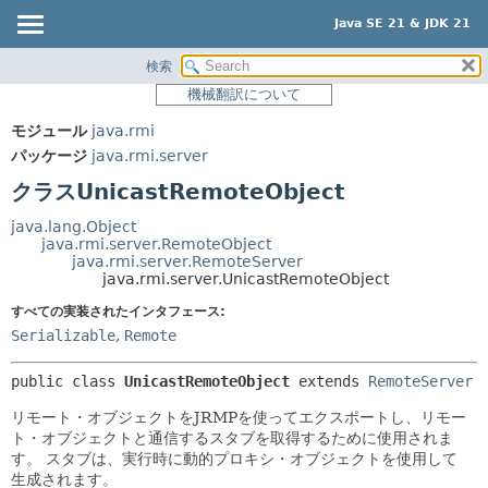
Java SE 21 & JDK 21
検索
概要
サマリー:
機械翻訳について
ネスト済
モジュール
モジュール
java.rmi
フィールド
パッケージ
パッケージ
java.rmi.server
コンストラクタ
クラス
クラスUnicastRemoteObject
メソッド
使用
java.lang.Object
ツリー
java.rmi.server.RemoteObject
詳細:
java.rmi.server.RemoteServer
プレビュー
フィールド
java.rmi.server.UnicastRemoteObject
新規
コンストラクタ
すべての実装されたインタフェース:
Serializable
,
Remote
非推奨
メソッド
索引
public class 
UnicastRemoteObject
extends 
RemoteServer
ヘルプ
リモート・オブジェクトをJRMPを使ってエクスポートし、リモー
ト・オブジェクトと通信するスタブを取得するために使用されま
す。
スタブは、実行時に動的プロキシ・オブジェクトを使用して
生成されます。