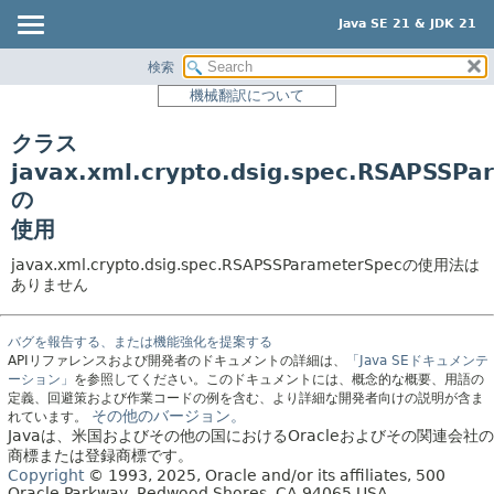
Java SE 21 & JDK 21
検索
概要
機械翻訳について
モジュール
クラス
パッケージ
javax.xml.crypto.dsig.spec.RSAPSSPa
クラス
の
使用
使用
ツリー
javax.xml.crypto.dsig.spec.RSAPSSParameterSpecの使用法は
プレビュー
ありません
新規
バグを報告する、または機能強化を提案する
非推奨
APIリファレンスおよび開発者のドキュメントの詳細は、
「Java SEドキュメンテ
索引
ーション」
を参照してください。このドキュメントには、概念的な概要、用語の
定義、回避策および作業コードの例を含む、より詳細な開発者向けの説明が含ま
ヘルプ
その他のバージョン。
れています。
Javaは、米国およびその他の国におけるOracleおよびその関連会社の
商標または登録商標です。
Copyright
© 1993, 2025, Oracle and/or its affiliates, 500
Oracle Parkway, Redwood Shores, CA 94065 USA.