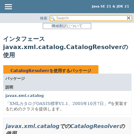
Java SE 21 & JDK 21
検索
概要
機械翻訳について
モジュール
インタフェース
パッケージ
javax.xml.catalog.CatalogResolverの
クラス
使用
使用
ツリー
CatalogResolver
を使用するパッケージ
プレビュー
パッケージ
新規
説明
非推奨
javax.xml.catalog
索引
「XMLカタログOASIS標準V1.1、2005年10月7日」
を実装す
るためのクラスを提供します。
ヘルプ
javax.xml.catalog
での
CatalogResolver
の
使用