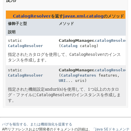
CatalogResolver
を返す
javax.xml.catalog
のメソッド
修飾子と型
メソッド
説明
static
CatalogManager.
catalogResolver
CatalogResolver
(
Catalog
catalog)
指定されたカタログを使用して、
CatalogResolver
のインス
タンスを作成します。
static
CatalogManager.
catalogResolver
CatalogResolver
(
CatalogFeatures
features,
URI
... uris)
指定された機能設定anduri(s)を使用して、1つ以上のカタロ
グ・ファイルに
CatalogResolver
のインスタンスを作成しま
す。
バグを報告する、または機能強化を提案する
APIリファレンスおよび開発者のドキュメントの詳細は、
「Java SEドキュメンテ