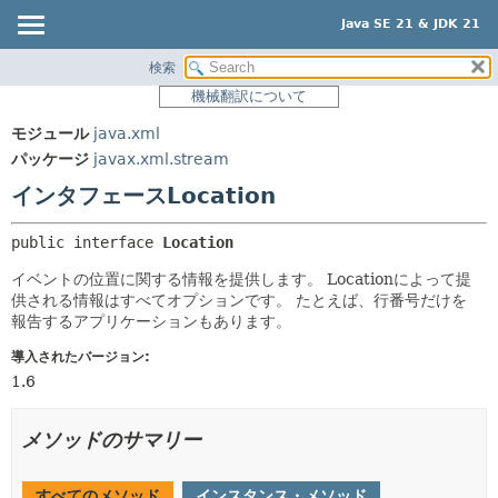
Java SE 21 & JDK 21
検索
概要
サマリー:
機械翻訳について
ネスト済
モジュール
モジュール
java.xml
フィールド
パッケージ
パッケージ
javax.xml.stream
コンストラクタ
クラス
インタフェースLocation
メソッド
使用
public interface 
Location
ツリー
詳細:
イベントの位置に関する情報を提供します。
Locationによって提
プレビュー
フィールド
供される情報はすべてオプションです。
たとえば、行番号だけを
新規
コンストラクタ
報告するアプリケーションもあります。
非推奨
メソッド
導入されたバージョン:
1.6
索引
ヘルプ
メソッドのサマリー
すべてのメソッド
インスタンス・メソッド