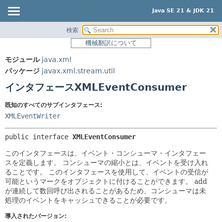
Java SE 21 & JDK 21
検索
概要
サマリー:
機械翻訳について
ネスト済
モジュール
モジュール
java.xml
フィールド
パッケージ
パッケージ
javax.xml.stream.util
コンストラクタ
クラス
インタフェースXMLEventConsumer
メソッド
使用
既知のすべてのサブインタフェース:
ツリー
詳細:
XMLEventWriter
プレビュー
フィールド
public interface 
XMLEventConsumer
新規
コンストラクタ
このインタフェースは、イベント・コンシューマ・インタフェー
非推奨
メソッド
スを定義します。
コンシューマの縮小とは、イベントを受け入れ
索引
ることです。
このインタフェースを使用して、イベントの受信が
可能というマークをオブジェクトに付けることができます。
add
ヘルプ
が連続して数回呼び出されることがあるため、コンシューマは未
処理のイベントをキャッシュできることが必要です。
導入されたバージョン: