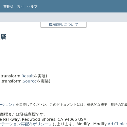
非推奨
索引
ヘルプ
機械翻訳について
階層
.transform.
Result
を実装)
.transform.
Source
を実装)
テーション」
を参照してください。このドキュメントには、概念的な概要、用語の定
社の商標または登録商標です。
acle Parkway, Redwood Shores, CA 94065 USA.
ンテーション再配布ポリシー」
によります。
Modify
. Modify
Ad Choic