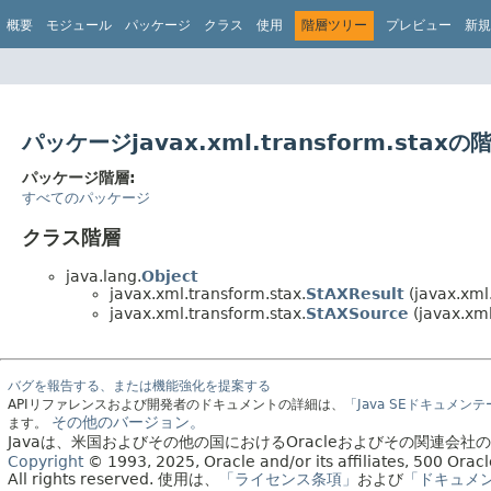
概要
モジュール
パッケージ
クラス
使用
階層ツリー
プレビュー
新規
パッケージjavax.xml.transform.staxの
パッケージ階層:
すべてのパッケージ
クラス階層
java.lang.
Object
javax.xml.transform.stax.
StAXResult
(javax.xml
javax.xml.transform.stax.
StAXSource
(javax.xml
バグを報告する、または機能強化を提案する
APIリファレンスおよび開発者のドキュメントの詳細は、
「Java SEドキュメン
その他のバージョン。
ます。
Javaは、米国およびその他の国におけるOracleおよびその関連会
Copyright
© 1993, 2025, Oracle and/or its affiliates, 500 Or
All rights reserved.
使用は、
「ライセンス条項」
および
「ドキュメ