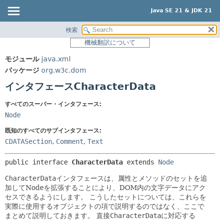
Java SE 21 & JDK 21
検索
概要
サマリー:
機械翻訳について
ネスト済
モジュール
モジュール
java.xml
フィールド
パッケージ
パッケージ
org.w3c.dom
コンストラクタ
クラス
インタフェースCharacterData
メソッド
使用
すべてのスーパー・インタフェース:
ツリー
詳細:
Node
プレビュー
フィールド
既知のすべてのサブインタフェース:
新規
コンストラクタ
CDATASection
,
Comment
,
Text
非推奨
メソッド
public interface 
CharacterData
 extends 
Node
索引
CharacterData
インタフェースは、属性とメソッドのセットを追
ヘルプ
加してNodeを拡張することにより、DOM内の文字データにアク
セスできるようにします。
こうしたセットについては、これらを
実際に使用するオブジェクトの項で説明するのではなく、ここで
まとめて説明しておきます。
直接
CharacterData
に対応する