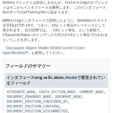
DOMオブジェクトは存在しませんが、
Text
やその他のオブジェク
トはそこからインタフェースを継承します。
このインタフェース
内のすべての
offsets
が
0
から始まります。
DOMString
インタフェースで説明したように、DOM内のテキスト
文字列はUTF-16で、つまり、16ビット単位のシーケンスとして
表されます。
次の説明では、「16ビット単位」という表現で、
CharacterDataへのインデックス付けが16ビット単位で行われる
ということを示します。
「
Document Object Model (DOM) Level 3 Core
Specification
」も参照してください。
フィールドのサマリー
インタフェースorg.w3c.dom.
Node
で宣言されてい
るフィールド
ATTRIBUTE_NODE
,
CDATA_SECTION_NODE
,
COMMENT_NODE
,
DOCUMENT_FRAGMENT_NODE
,
DOCUMENT_NODE
,
DOCUMENT_POSITION_CONTAINED_BY
,
DOCUMENT_POSITION_CONTAINS
,
DOCUMENT_POSITION_DISCONNECTED
,