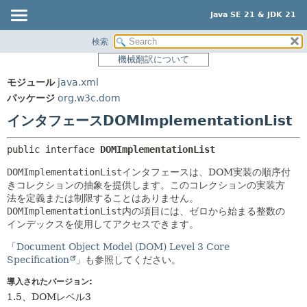
Java SE 21 & JDK 21
検索
概要
サマリー:
機械翻訳について
ネスト済
モジュール
モジュール
java.xml
フィールド
パッケージ
パッケージ
org.w3c.dom
コンストラクタ
クラス
インタフェースDOMImplementationList
メソッド
使用
public interface 
DOMImplementationList
ツリー
詳細:
DOMImplementationList
インタフェースは、DOM実装の順序付
プレビュー
フィールド
きコレクションの抽象を提供します。このコレクションの実装方
新規
コンストラクタ
法を定義または制限することはありません。
DOMImplementationList
内の項目には、ゼロから始まる整数の
非推奨
メソッド
インデックスを使用してアクセスできます。
索引
「
Document Object Model (DOM) Level 3 Core
ヘルプ
Specification
」も参照してください。
導入されたバージョン:
1.5、DOMレベル3