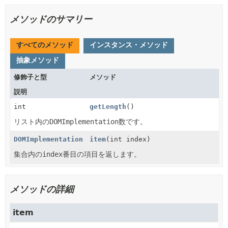
メソッドのサマリー
すべてのメソッド
インスタンス・メソッド
抽象メソッド
修飾子と型
メソッド
説明
int
getLength
()
リスト内の
DOMImplementation
数です。
DOMImplementation
item
(int index)
集合内の
index
番目の項目を返します。
メソッドの詳細
item