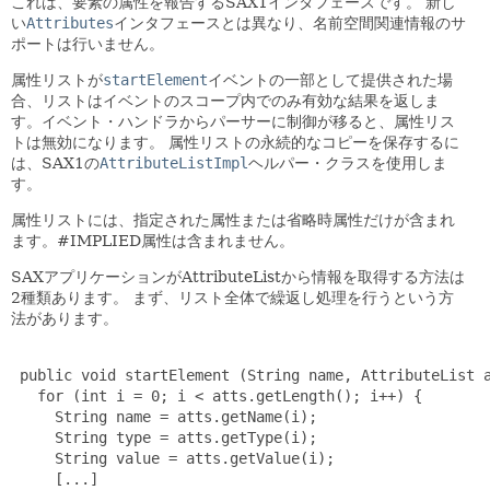
これは、要素の属性を報告するSAX1インタフェースです。
新し
い
Attributes
インタフェースとは異なり、名前空間関連情報のサ
ポートは行いません。
属性リストが
startElement
イベントの一部として提供された場
合、リストはイベントのスコープ内でのみ有効な結果を返しま
す。イベント・ハンドラからパーサーに制御が移ると、属性リス
トは無効になります。
属性リストの永続的なコピーを保存するに
は、SAX1の
AttributeListImpl
ヘルパー・クラスを使用しま
す。
属性リストには、指定された属性または省略時属性だけが含まれ
ます。#IMPLIED属性は含まれません。
SAXアプリケーションがAttributeListから情報を取得する方法は
2種類あります。
まず、リスト全体で繰返し処理を行うという方
法があります。
 public void startElement (String name, AttributeList a
   for (int i = 0; i < atts.getLength(); i++) {

     String name = atts.getName(i);

     String type = atts.getType(i);

     String value = atts.getValue(i);

     [...]
